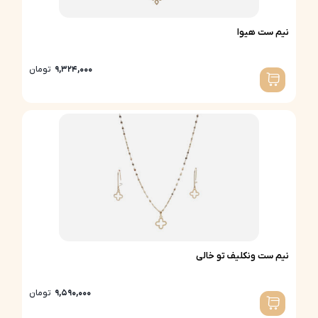
نیم ست هیوا
9,324,000
تومان
نیم ست ونکلیف تو خالی
9,590,000
تومان