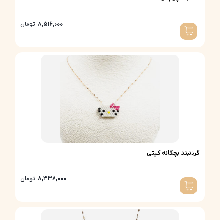
8,516,000
تومان
گردنبند بچگانه کیتی
8,338,000
تومان