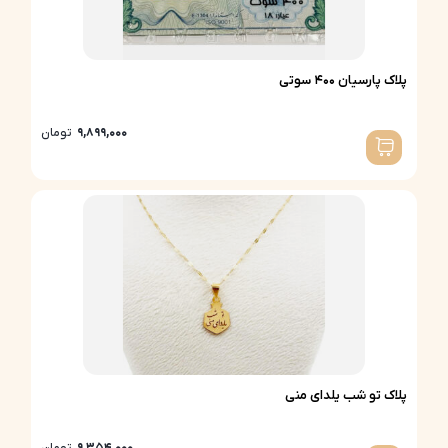
پلاک پارسیان 400 سوتی
9,899,000
تومان
پلاک تو شب یلدای منی