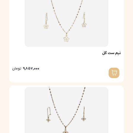
نیم ست گل
9,857,000
تومان