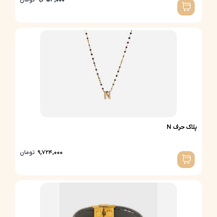
9,354,000
تومان
پلاک حرف N
9,724,000
تومان