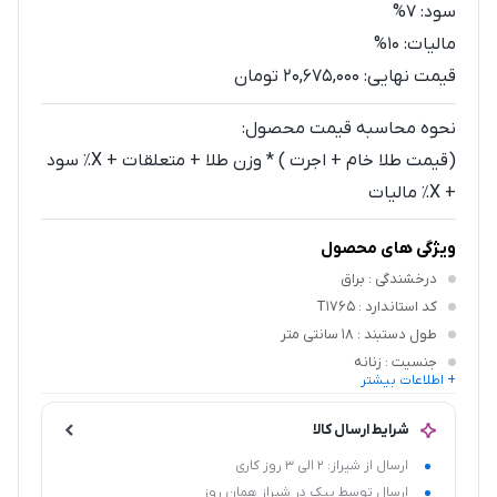
سود:
7%
مالیات:
10%
قیمت نهایی:
20,675,000 تومان
نحوه محاسبه قیمت محصول:
(قیمت طلا خام + اجرت ) * وزن طلا + متعلقات + X٪ سود
+ X٪ مالیات
ویژگی های محصول
درخشندگی
: براق
کد استاندارد
: T1765
طول دستبند
: 18 سانتی متر
جنسیت
: زنانه
+ اطلاعات بیشتر
رنگ طلا
: زرد
شرایط ارسال کالا
ارسال از شیراز: 2 الی 3 روز کاری
ارسال توسط پیک در شیراز همان روز