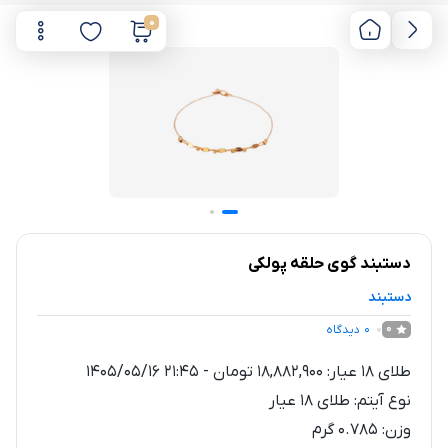
0
دستبند گوی حلقه پولکی
دستبند
0
دیدگاه
0
طلای 18 عیار:
18,882,900
تومان
-
1405/05/16 21:45
نوع آیتم:
طلای 18 عیار
وزن:
0.785
گرم