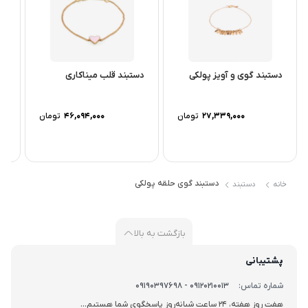
ساخته‌شده از
طلای ۱۸ عیار
.
ترکیب پولک‌های تخت و گوی‌های ریز در مرکز زنجیر.
طراحی متمرکز با درخشش ملایم.
نماد سرزندگی و زیبایی سیال.
دستبند گوی و آویز پولکی
دستبند قلب میناکاری
دست
بهترین گزینه برای استایل‌های لایه‌لایه و نیمه‌رسمی.
27,339,000
تومان
46,094,000
تومان
دستبند گوی حلقه پولکی
خانه
دستبند
بازگشت به بالا
پشتیبانی
شماره تماس:
09120210013 - 09190397698
هفت روز هفته، 24 ساعت شبانه‌روز پاسخگوی شما هستیم...