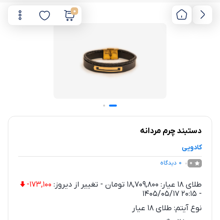
0
دستبند چرم مردانه
کادویی
0
دیدگاه
0
طلای 18 عیار:
18,709,800
تومان
-
تغییر از دیروز:
-173,100
1405/05/17 20:15
-
نوع آیتم:
طلای 18 عیار