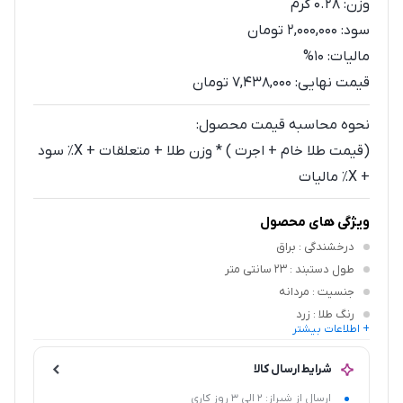
وزن:
0.28
گرم
سود:
2,000,000 تومان
مالیات:
10%
قیمت نهایی:
7,438,000 تومان
نحوه محاسبه قیمت محصول:
(قیمت طلا خام + اجرت ) * وزن طلا + متعلقات + X٪ سود
+ X٪ مالیات
ویژگی های محصول
درخشندگی
: براق
طول دستبند
: 23 سانتی متر
جنسیت
: مردانه
رنگ طلا
: زرد
+ اطلاعات بیشتر
نوع بند
: چرم مشکی
شرایط ارسال کالا
ارسال از شیراز: 2 الی 3 روز کاری