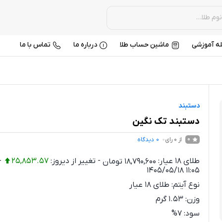
ه آموزشی
ماشین حساب طلا
درباره ما
تماس با ما
دستبند
دستبند تک نگین
از 0 رای
0
دیدگاه
0
طلای 18 عیار:
18,790,600
تومان
-
تغییر از دیروز:
25,853.57
-
1405/05/18 11:05
نوع آیتم:
طلای 18 عیار
وزن:
1.53
گرم
سود:
7%