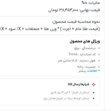
مالیات:
10%
قیمت نهایی:
38,454,000 تومان
نحوه محاسبه قیمت محصول:
(قیمت طلا خام + اجرت ) * وزن طلا + متعلقات + X٪ سود + X٪ مالیات
ویژگی های محصول
درخشندگی
: براق
کد استاندارد
: T1785
طول دستبند
: 18.5 سانتی متر
جنسیت
: زنانه
+ اطلاعات بیشتر
رنگ طلا
: زرد
نوع متعلقات
: نگین اتمی سفید
شرایط ارسال کالا
ارسال از شیراز: 2 الی 3 روز کاری
ارسال توسط پیک در شیراز همان روز