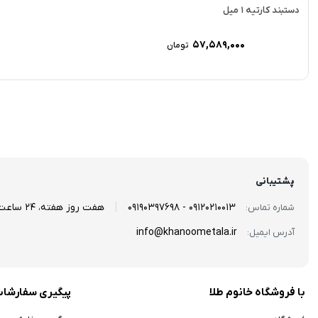
دستبند کارتیه 1 میل
57,589,000
تومان
پشتیبانی
|
09120210013 - 09190397698
هفت روز هفته، 24 ساعت شبانه‌روز پاسخگوی شما هستیم...
شماره تماس:
info@khanoometala.ir
آدرس ایمیل:
با فروشگاه خانوم طلا
پیگیری سفارشا