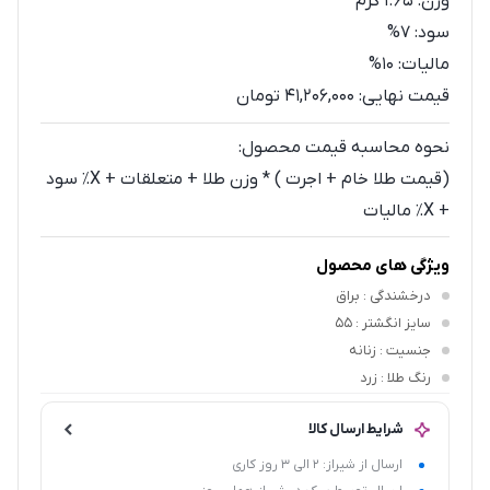
وزن:
1.65
گرم
سود:
7%
مالیات:
10%
قیمت نهایی:
41,206,000 تومان
نحوه محاسبه قیمت محصول:
(قیمت طلا خام + اجرت ) * وزن طلا + متعلقات + X٪ سود
+ X٪ مالیات
ویژگی های محصول
درخشندگی
: براق
سایز انگشتر
: 55
جنسیت
: زنانه
رنگ طلا
: زرد
شرایط ارسال کالا
ارسال از شیراز: 2 الی 3 روز کاری