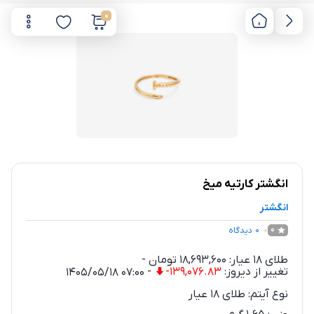
0
انگشتر کارتیه میخ
انگشتر
0
دیدگاه
0
طلای 18 عیار:
18,693,600
تومان
-
تغییر از دیروز:
-139,076.83
-
1405/05/18 07:00
نوع آیتم:
طلای 18 عیار