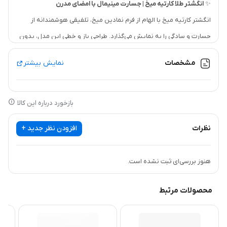
✨
انگشتر طلا کارتیه میخ | جسارت مینیمال با امضای مدرن
انگشتر کارتیه میخ با الهام از فرم نمادین میخ، تلفیقی هوشمندانه از
جسارت و سادگی را به نمایش می‌گذارد. طراحی باز و خطی این مدل، بدون
اغراق در جزئیات، هویتی مدرن و قدرتمند به آن می‌بخشد و در عین حال،
مشخصات
نمایش بیشتر
کاملاً مینیمال باقی می‌ماند.
فرم میخ‌مانند در انتهای انگشتر، با پرداخت صیقلی و خطوط دقیق، جلوه‌ای
خاص و متفاوت روی دست ایجاد می‌کند. طراحی باز (Open Ring) باعث
بازخورد درباره این کالا
می‌شود انگشتر به‌خوبی روی دست بنشیند و هم به‌صورت تکی و هم در
نظرات
افزودن نظر جدید +
کنار انگشترهای ظریف دیگر، استایلی امروزی و شیک بسازد.
این انگشتر از
طلای ۱۸ عیار
ساخته شده و با وجود ظاهر ظریف، به لطف
هنوز بررسی‌ای ثبت نشده است.
کیفیت ساخت بالا و ضخامت استاندارد،
استقامت بسیار خوبی نسبت به
وزن
دارد و برای استفاده‌ی روزمره کاملاً مناسب است.
محصولات مرتبط
انگشتر کارتیه میخ، انتخابی جسورانه برای افرادی‌ست که به زیورآلات
مینیمال با شخصیت قوی و طراحی ماندگار علاقه دارند.