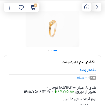
0
انگشتر نیم دایره جفت
انگشتر زنانه
0
دیدگاه
0
طلای 18 عیار:
18,594,300
تومان
-
تغییر از دیروز:
64,705.88
-
1405/05/16 13:30
نوع آیتم:
طلای 18 عیار