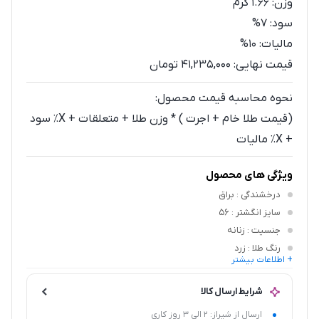
وزن:
1.66
گرم
سود:
7%
مالیات:
10%
قیمت نهایی:
41,235,000 تومان
نحوه محاسبه قیمت محصول:
(قیمت طلا خام + اجرت ) * وزن طلا + متعلقات + X٪ سود
+ X٪ مالیات
ویژگی های محصول
درخشندگی
: براق
سایز انگشتر
: 56
جنسیت
: زنانه
رنگ طلا
: زرد
+ اطلاعات بیشتر
نوع متعلقات
: نگین اتمی سفید
شرایط ارسال کالا
ارسال از شیراز: 2 الی 3 روز کاری