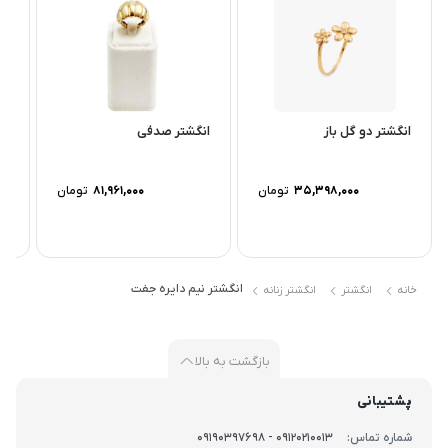
انگشتر مستقل برای ایجاد جلوه‌ای برجسته.
انگشتر دو گل باز
انگشتر صدفی
ان
35,398,000
تومان
81,961,000
تومان
انگشتر نیم دایره جفت
خانه
انگشتر
انگشتر زنانه
بازگشت به بالا
پشتیبانی
شماره تماس:
09120210013 - 09190397698