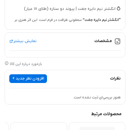
💍 انگشتر نیم دایره جفت | پیوند دو ستاره (طلای ۱۸ عیار)
“انگشتر نیم دایره جفت”
سمفونی ظرافت در فرم است. این اثر هنری بر
پایه دو نوار موازی بنا شده است که در قسمت بالا به یکدیگر متصل شده
و فرمی شبیه به دو نیم‌دایره هم‌پوشان را خلق می‌کنند. مرکز این اتصال با
مشخصات
نمایش بیشتر
ردیفی از نگین‌های درخشان تزئین شده که نور را به شکلی مسحورکننده
منعکس می‌کنند.
بازخورد درباره این کالا
نماد و الهام:
این طرح نماد
اتصال ابدی، تعادل و پیوند
میان دو جزء است.
نظرات
افزودن نظر جدید +
ویژگی‌ها:
طلای ۱۸ عیار.
هنوز بررسی‌ای ثبت نشده است.
طراحی دوبل با تاج مرکزی متشکل از دو نیم‌دایره نگین‌دار.
استایل:
مدرن، مینیمال با تزئینات درخشان؛ مناسب برای استایل روزانه
محصولات مرتبط
شیک.
ست:
ایده‌آل برای ترکیب با حلقه‌های سولیتر دیگر یا به عنوان یک