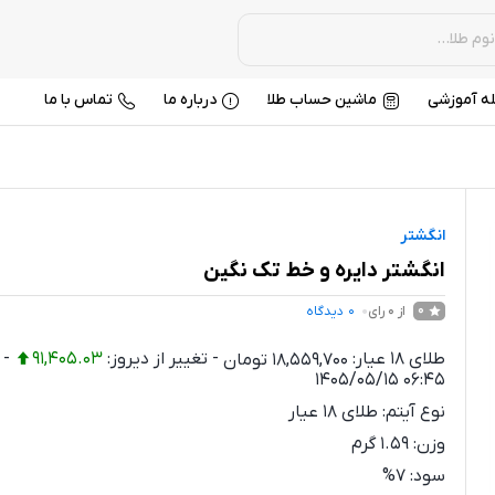
ه آموزشی
ماشین حساب طلا
درباره ما
تماس با ما
انگشتر
انگشتر دایره و خط تک نگین
از 0 رای
0
دیدگاه
0
طلای 18 عیار:
18,559,700
تومان
-
تغییر از دیروز:
91,405.03
-
1405/05/15 06:45
نوع آیتم:
طلای 18 عیار
وزن:
1.59
گرم
سود:
7%