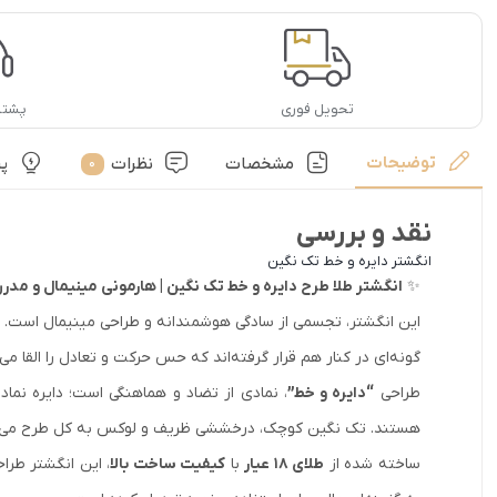
تحویل فوری
پشتیب
توضیحات
مشخصات
نظرات
پ
0
نقد و بررسی
انگشتر دایره و خط تک نگین
✨
انگشتر طلا طرح دایره و خط تک نگین | هارمونی مینیمال و مدر
این انگشتر، تجسمی از سادگی هوشمندانه و طراحی مینیمال است.
گونه‌ای در کنار هم قرار گرفته‌اند که حس حرکت و تعادل را القا م
طراحی
“دایره و خط”
، نمادی از تضاد و هماهنگی است؛ دایره نما
هستند. تک نگین کوچک، درخششی ظریف و لوکس به کل طرح می‌
ساخته شده از
طلای ۱۸ عیار
با
کیفیت ساخت بالا
، این انگشتر طراحی باز (Open-Ended) دارد که امکان تنظیم جزئی سایز را فراهم می‌کند 