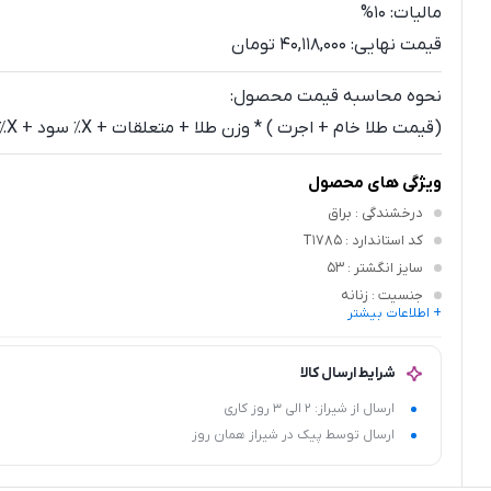
مالیات:
10%
قیمت نهایی:
40,118,000 تومان
نحوه محاسبه قیمت محصول:
(قیمت طلا خام + اجرت ) * وزن طلا + متعلقات + X٪ سود + X٪ مالیات
ویژگی های محصول
درخشندگی
: براق
کد استاندارد
: T1785
سایز انگشتر
: 53
جنسیت
: زنانه
+ اطلاعات بیشتر
رنگ طلا
: زرد
نوع متعلقات
: نگین اتمی سفید
شرایط ارسال کالا
ارسال از شیراز: 2 الی 3 روز کاری
ارسال توسط پیک در شیراز همان روز