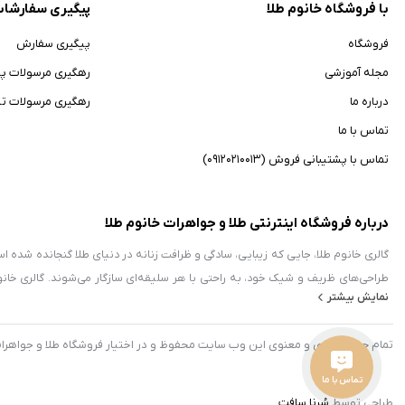
با فروشگاه خانوم طلا
پیگیری سفارشا
فروشگاه
پیگیری سفارش
مجله آموزشی
رهگیری مرسولات پ
درباره ما
رهگیری مرسولات ت
تماس با ما
تماس با پشتیبانی فروش (09120210013)
درباره فروشگاه اینترنتی طلا و جواهرات خانوم طلا
گالری خانوم طلا، جایی که زیبایی، سادگی و ظرافت زنانه در دنیای طلا گنجانده شده است!
طراحی‌های ظریف و شیک خود، به راحتی با هر سلیقه‌ای سازگار می‌شوند. گالری خان
نمایش بیشتر
شعر و عشق را در بر دارد، به قول شاعر شیرازی “هر جا که دل باشد، خوشی هم هست”،
تهیه کنیم. مجموعه ما با پشتیبانی یک تیم حرفه‌ای و همکاران مجرب، همواره در تلا
تمام حقوق مادی و معنوی این وب سایت محفوظ و در اختیار فروشگاه طلا و جواهرات
اولویت اول است و به همین دلیل، با دقت به نیازها و خواسته‌های شما رسیدگی می‌کنیم.
و به خانواده بزرگ ما بپیوندید. از شما سپاسگزاریم که ما را انتخاب کرده‌اید. « خانوم 
تماس با ما
طراحی توسط
سُرنا سافت