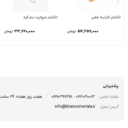
انگشتر کارتیه خطی
انگشتر مروارید نیم کره
33,720,000
54,659,000
تومان
تومان
پشتیبانی
|
09120210013 - 09190397698
هفت روز هفته، 24 ساعت شبانه‌روز پاسخگوی شما هستیم...
شماره تماس:
info@khanoometala.ir
آدرس ایمیل: