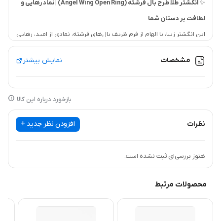
✨
انگشتر طلا طرح بال فرشته (Angel Wing Open Ring) | نماد رهایی و
لطافت بر دستان شما
این انگشتر زیبا، با الهام از فرم ظریف بال‌های فرشته، نمادی از امید، رهایی
و لطافت را بر دستان شما به ارمغان می‌آورد. طراحی به صورت حلقه باز،
مشخصات
نمایش بیشتر
حس سبکی و حرکت را تقویت کرده و فرم منحصر به فرد بال‌ها، آن را به یک
قطعه‌ی چشم‌نواز و خاص تبدیل می‌کند. این انگشتر با ظرافت خود، به
دستان شما جلوه‌ای دخترانه و رویایی می‌بخشد.
بازخورد درباره این کالا
طراحی مینیمال و در عین حال پرمعنای این انگشتر، آن را به گزینه‌ای
نظرات
افزودن نظر جدید +
ایده‌آل برای استفاده‌ی روزمره و یا به عنوان یک هدیه‌ی احساسی تبدیل
کرده است. جزئیات ظریف در فرم بال‌ها، نشان‌دهنده‌ی دقت و کیفیت
هنوز بررسی‌ای ثبت نشده است.
ساخت بالای این محصول است.
ساخته شده از
طلای ۱۸ عیار
، این انگشتر با وزن کم و طراحی ارگونومیک،
محصولات مرتبط
راحتی بی‌نظیری را هنگام استفاده فراهم می‌کند و در عین حال،
استقامت
مناسبی
برای پوشیدن مداوم دارد.