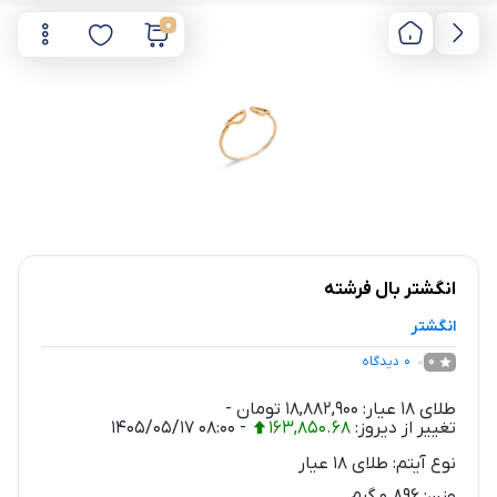
0
انگشتر بال فرشته
انگشتر
0
دیدگاه
0
طلای 18 عیار:
18,882,900
تومان
-
تغییر از دیروز:
163,850.68
-
1405/05/17 08:00
نوع آیتم:
طلای 18 عیار
وزن:
0.896
گرم