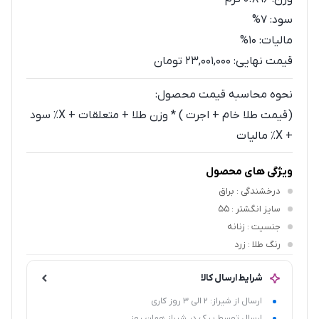
سود:
7%
مالیات:
10%
قیمت نهایی:
23,001,000 تومان
نحوه محاسبه قیمت محصول:
(قیمت طلا خام + اجرت ) * وزن طلا + متعلقات + X٪ سود
+ X٪ مالیات
ویژگی های محصول
درخشندگی
: براق
سایز انگشتر
: 55
جنسیت
: زنانه
رنگ طلا
: زرد
شرایط ارسال کالا
ارسال از شیراز: 2 الی 3 روز کاری
ارسال توسط پیک در شیراز همان روز